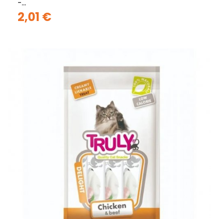
-...
2,01 €