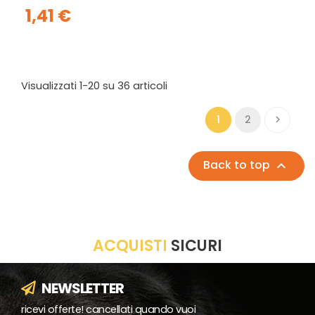
1,41 €
Visualizzati 1-20 su 36 articoli
1
2

Back to top

ACQUISTI
SICURI
NEWSLETTER
ricevi offerte! cancellati quando vuoi