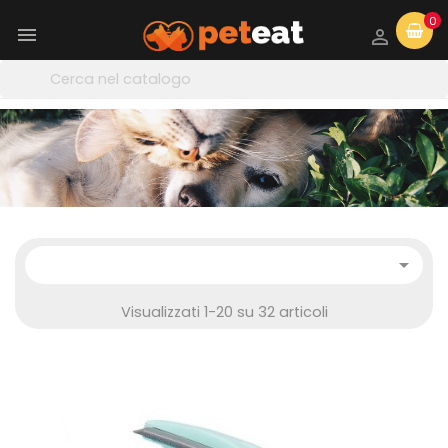
0



Visualizzati 1-20 su 32 articoli