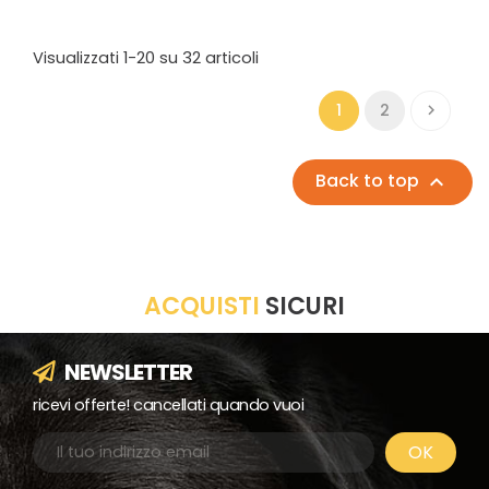
Visualizzati 1-20 su 32 articoli
1
2

Back to top

ACQUISTI
SICURI
NEWSLETTER
ricevi offerte! cancellati quando vuoi