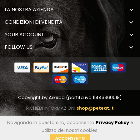
LA NOSTRA AZIENDA

CONDIZIONI DI VENDITA

YOUR ACCOUNT

FOLLOW US

Copyright by
Arkeba
(partita iva 11443360018)
RICHIEDI INFORMAZIONI
shop@peteat.it
Navigando in questo sito, acconsento
Privacy Policy
e
utilizzo dei nostri cookies.
ACCONSENTO