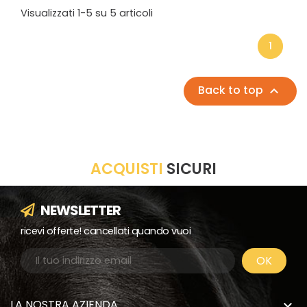
Visualizzati 1-5 su 5 articoli
1
Back to top

ACQUISTI
SICURI
NEWSLETTER
ricevi offerte! cancellati quando vuoi
LA NOSTRA AZIENDA
