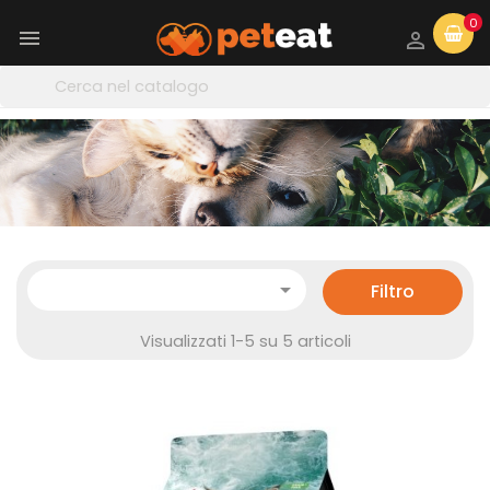
0



Filtro
Visualizzati 1-5 su 5 articoli