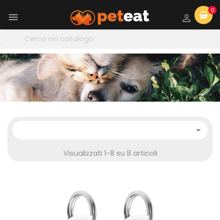
0



Visualizzati 1-8 su 8 articoli