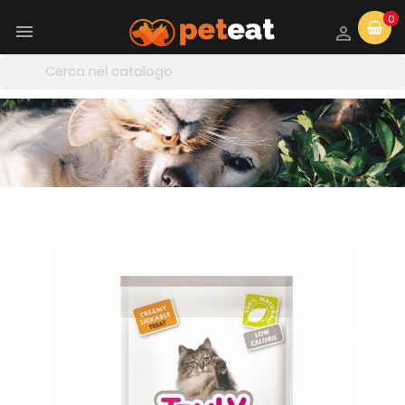
0

