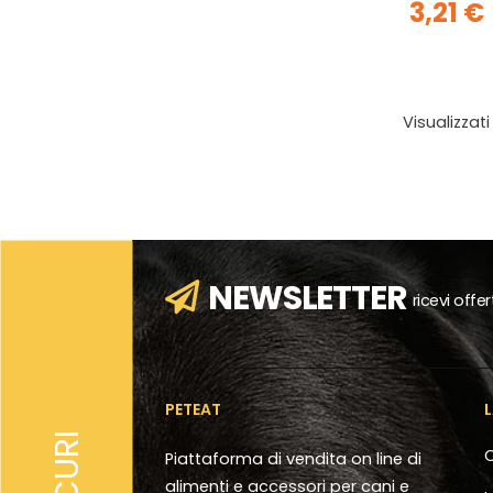
3,21 €
Visualizzati
NEWSLETTER
ricevi offe
PETEAT
SICURI
C
Piattaforma di vendita on line di
alimenti e accessori per cani e