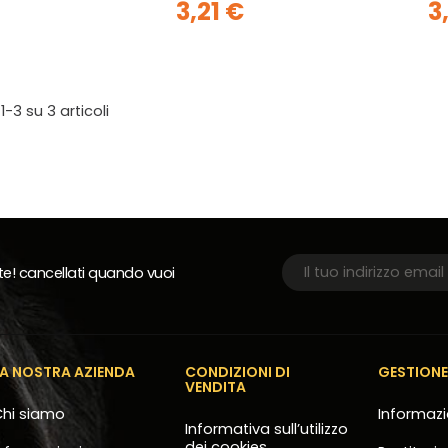
3,21 €
3
 1-3 su 3 articoli
rte! cancellati quando vuoi
LA NOSTRA AZIENDA
CONDIZIONI DI
GESTION
VENDITA
hi siamo
Informazi
Informativa sull’utilizzo
dei cookies