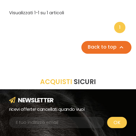
Visualizzati 1-1 su 1 articoli
1
Back to top

ACQUISTI
SICURI
NEWSLETTER
ricevi offerte! cancellati quando vuoi