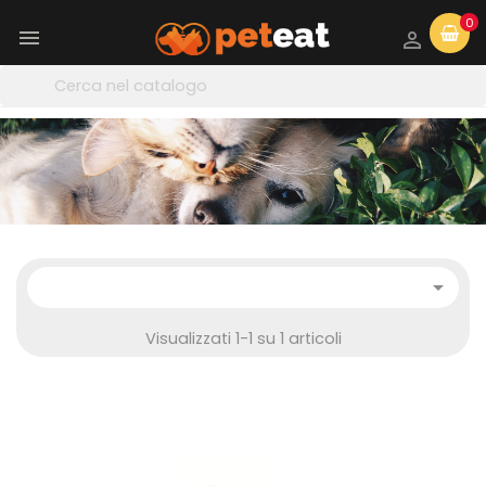
0



Visualizzati 1-1 su 1 articoli