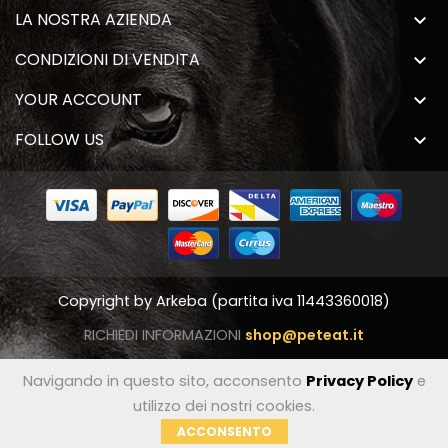
LA NOSTRA AZIENDA

CONDIZIONI DI VENDITA

YOUR ACCOUNT

FOLLOW US

Copyright by
Arkeba
(partita iva 11443360018)
RICHIEDI INFORMAZIONI
shop@peteat.it
Navigando in questo sito, acconsento
Privacy Policy
e
utilizzo dei nostri cookies.
ACCONSENTO