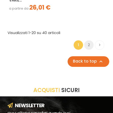
VARIE...
26,01 €
a partire da
Visualizzati 1-20 su 40 articoli
1
2

Back to top

ACQUISTI
SICURI
NEWSLETTER