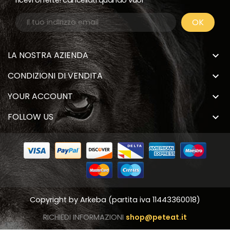
ricevi offerte! cancellati quando vuoi
LA NOSTRA AZIENDA

CONDIZIONI DI VENDITA

YOUR ACCOUNT

FOLLOW US

Copyright by
Arkeba
(partita iva 11443360018)
RICHIEDI INFORMAZIONI
shop@peteat.it