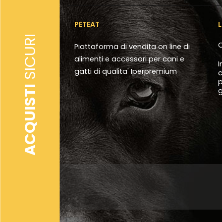
PETEAT
SICURI
C
Piattaforma di vendita on line di
alimenti e accessori per cani e
I
gatti di qualita' Iperpremium
c
p
ACQUISTI
g