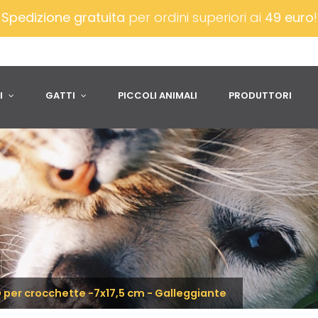
Spedizione gratuita
per ordini superiori ai
49 euro
I
GATTI
PICCOLI ANIMALI
PRODUTTORI
er crocchette -7x17,5 cm - Galleggiante