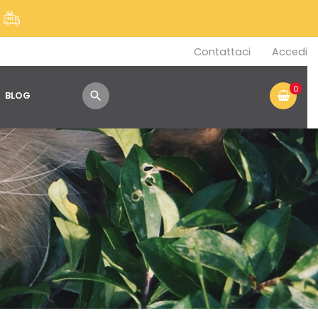
!
Contattaci
Accedi
0
BLOG
