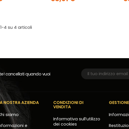
 1-4 su 4 articoli
rte! cancellati quando vuoi
LA NOSTRA AZIENDA
CONDIZIONI DI
GESTION
VENDITA
hi siamo
Informazi
Informativa sull’utilizzo
dei cookies
nformazioni e
Restituzi