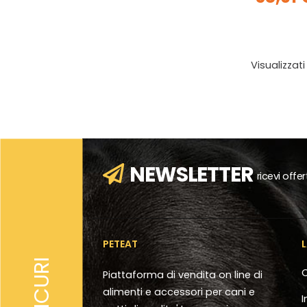
Visualizzati
NEWSLETTER
ricevi offe
PETEAT
SICURI
C
Piattaforma di vendita on line di
alimenti e accessori per cani e
I