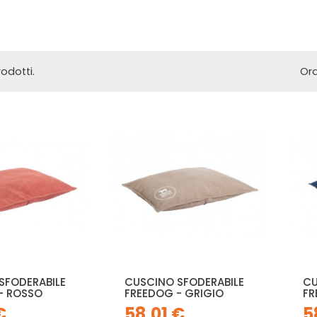
odotti.
Ord
SFODERABILE
CUSCINO SFODERABILE
CU
- ROSSO
FREEDOG - GRIGIO
FR
€
58,01 €
5