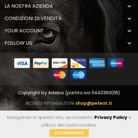
LA NOSTRA AZIENDA

CONDIZIONI DI VENDITA

YOUR ACCOUNT

FOLLOW US

Copyright by
Arkeba
(partita iva 11443360018)
RICHIEDI INFORMAZIONI
shop@peteat.it
Navigando in questo sito, acconsento
Privacy Policy
e
utilizzo dei nostri cookies.
ACCONSENTO