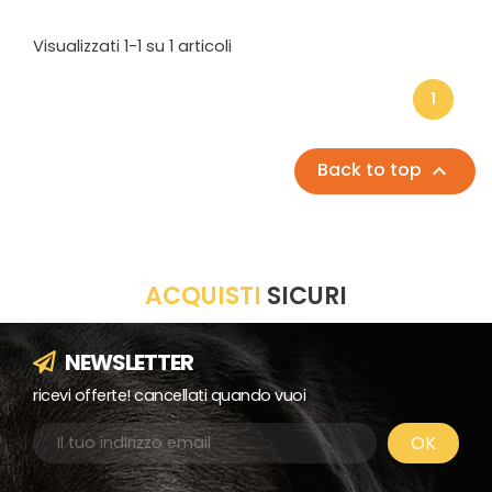
Visualizzati 1-1 su 1 articoli
1
Back to top

ACQUISTI
SICURI
NEWSLETTER
ricevi offerte! cancellati quando vuoi