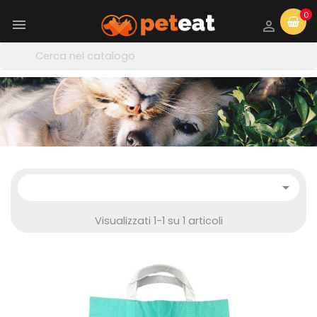
0



Visualizzati 1-1 su 1 articoli