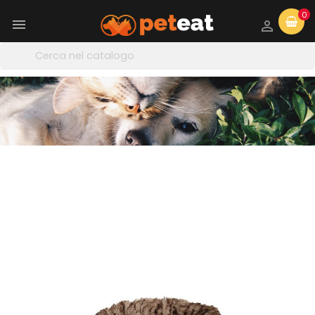
0

