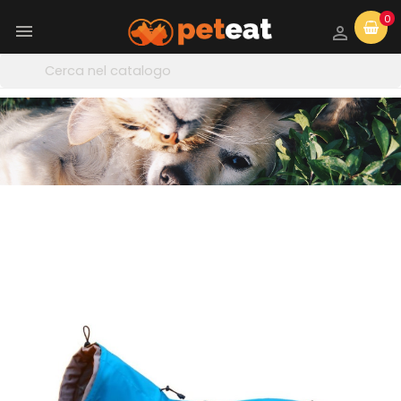
0

