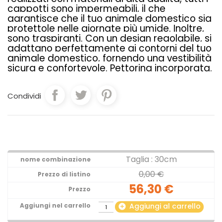
cappotti sono impermeabili, il che
garantisce che il tuo animale domestico sia
protettole nelle giornate più umide. Inoltre,
sono traspiranti. Con un design regolabile, si
adattano perfettamente ai contorni del tuo
animale domestico, fornendo una vestibilità
sicura e confortevole. Pettorina incorporata.
Condividi
Taglia : 30cm
0,00 €
56,30 €
Aggiungi al carrello
add_circle