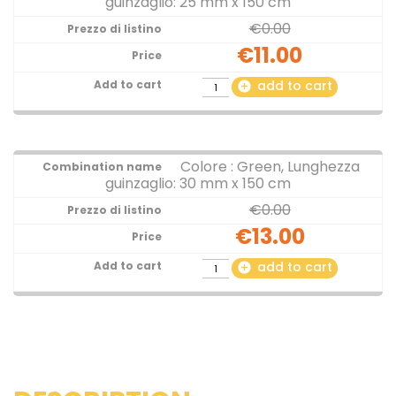
guinzaglio: 25 mm x 150 cm
€0.00
€11.00
add to cart
add_circle
Colore : Green, Lunghezza
guinzaglio: 30 mm x 150 cm
€0.00
€13.00
add to cart
add_circle