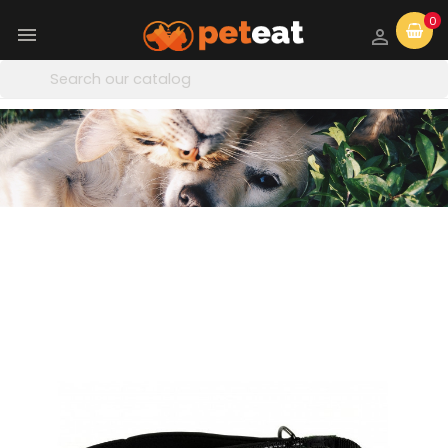
0

