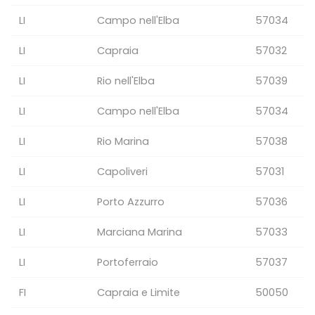
LI
Campo nell'Elba
57034
LI
Capraia
57032
LI
Rio nell'Elba
57039
LI
Campo nell'Elba
57034
LI
Rio Marina
57038
LI
Capoliveri
57031
LI
Porto Azzurro
57036
LI
Marciana Marina
57033
LI
Portoferraio
57037
FI
Capraia e Limite
50050