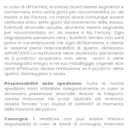
In caso di difformità, la stessa dovrà essere segnalata e
confermata, entro sette giorni per raccomandata a.r. da
inviare a My Factory. La merce dovrà comunque essere
verificata entro sette giorni dal ricevimento della stessa.
Eventuali anomalie occulte, dovranno essere segnalate
per raccomandata a.r. da inviare a My Factory. Ogni
segnalazione pervenuta oltre i suddetti termini, non sarà
presa in considerazione. Per ogni dichiarazione, il cliente
si assume piena responsabilità di quanto dichiarato.
IMPORTANTE
La restituzione viene accettata unicamente
se il prodotto acquistato non viene usato e viene
riconsegnato integro e nel suo imballaggio originale. Non
verrà effettuata alcuna restituzione se il prodotto viene
aperto, danneggiato o usato.
Responsabilità della spedizione:
Tutte le nostre
spedizioni sono imballate adeguatamente, in caso si
dovessero presentare anomalie dovute al trasporto
verrete rimborsati. Per poter usufruire del rimborso
dovete firmare
“con riserva di controllo
” al momento
della ricezione del pacco.
Consegna:
Il venditore non può essere ritenuto
responsabile in caso di ritardi di consegna, mancata