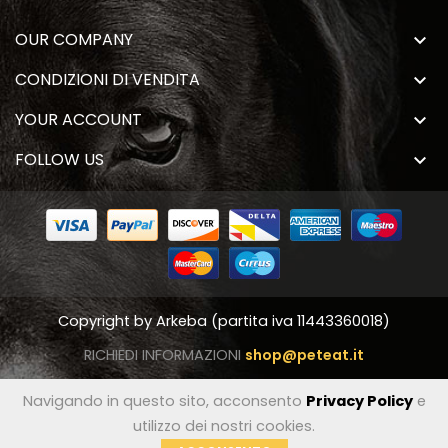
OUR COMPANY

CONDIZIONI DI VENDITA

YOUR ACCOUNT

FOLLOW US

Copyright by
Arkeba
(partita iva 11443360018)
RICHIEDI INFORMAZIONI
shop@peteat.it
Navigando in questo sito, acconsento
Privacy Policy
e
utilizzo dei nostri cookies.