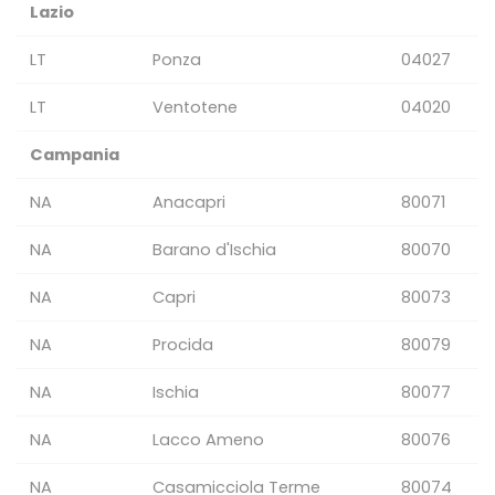
Lazio
LT
Ponza
04027
LT
Ventotene
04020
Campania
NA
Anacapri
80071
NA
Barano d'Ischia
80070
NA
Capri
80073
NA
Procida
80079
NA
Ischia
80077
NA
Lacco Ameno
80076
NA
Casamicciola Terme
80074