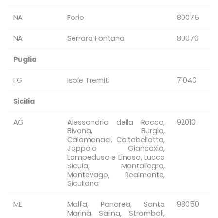
NA
Forio
80075
NA
Serrara Fontana
80070
Puglia
FG
Isole Tremiti
71040
Sicilia
AG
Alessandria della Rocca,
92010
Bivona, Burgio,
Calamonaci, Caltabellotta,
Joppolo Giancaxio,
Lampedusa e Linosa, Lucca
Sicula, Montallegro,
Montevago, Realmonte,
Siculiana
ME
Malfa, Panarea, Santa
98050
Marina Salina, Stromboli,