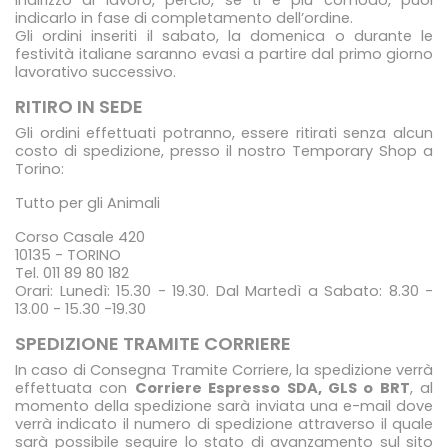
indirizzo di lavoro, perciò, se ti è più comodo, puoi
indicarlo in fase di completamento dell’ordine.
Gli ordini inseriti il sabato, la domenica o durante le
festività italiane saranno evasi a partire dal primo giorno
lavorativo successivo.
RITIRO IN SEDE
Gli ordini effettuati potranno, essere ritirati senza alcun
costo di spedizione, presso il nostro Temporary Shop a
Torino:
Tutto per gli Animali
Corso Casale 420
10135 - TORINO
Tel. 011 89 80 182
Orari: Lunedì: 15.30 - 19.30. Dal Martedì a Sabato: 8.30 -
13.00 - 15.30 -19.30
SPEDIZIONE TRAMITE CORRIERE
In caso di Consegna Tramite Corriere, la spedizione verrà
effettuata con
Corriere Espresso SDA, GLS o BRT
, al
momento della spedizione sarà inviata una e-mail dove
verrà indicato il numero di spedizione attraverso il quale
sarà possibile seguire lo stato di avanzamento sul sito