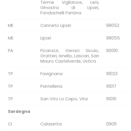
Terme Vigliatore, Leni,
Ginostra di Lipari,
Fondachelli Fantina
ME
Canneto Lipari
98052
ME
Lipari
98055
PA
Ficarazzi, Geraci Siculo,
90010
Gratteri, Isnello, Lascari, San
Mauro Castelverde, Ustica
TP
Favignana
91023
TP
Pantelleria
91017
TP
San Vito Lo Capo, Vita
91010
Sardegna
CI
Calasetta
09011