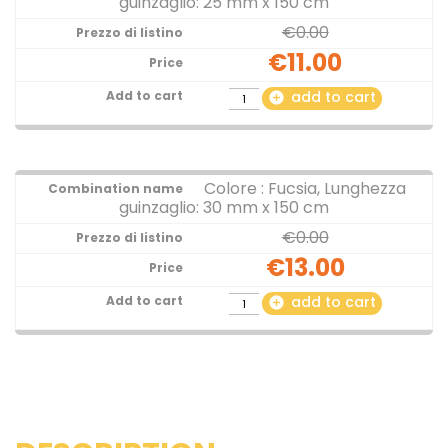
guinzaglio: 25 mm x 150 cm
€0.00
€11.00
add to cart
add_circle
Colore : Fucsia, Lunghezza
guinzaglio: 30 mm x 150 cm
€0.00
€13.00
add to cart
add_circle