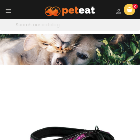
0

