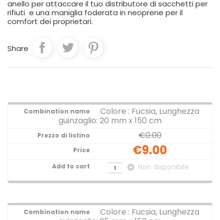
anello per attaccare il tuo distributore di sacchetti per
rifiuti e una maniglia foderata in neoprene per il
comfort dei proprietari.
Share
Colore : Fucsia, Lunghezza
guinzaglio: 20 mm x 150 cm
€0.00
€9.00
Non disponibile
add_circle
Colore : Fucsia, Lunghezza