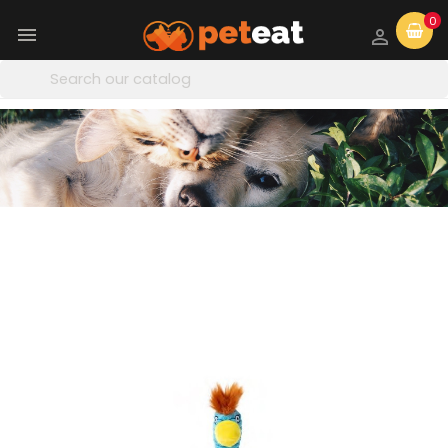
0

