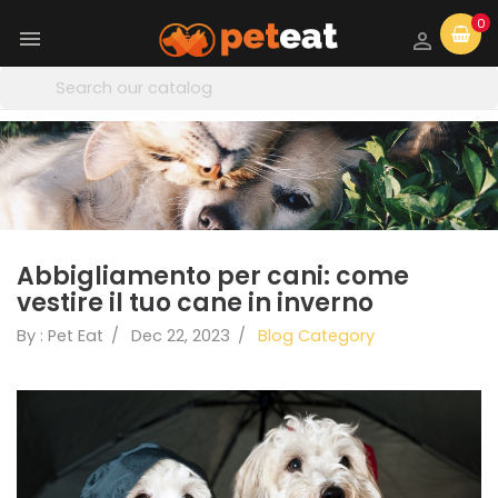
0


Abbigliamento per cani: come
vestire il tuo cane in inverno
By : Pet Eat
Dec 22, 2023
Blog Category