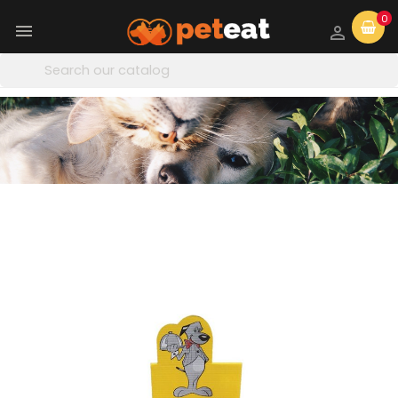
0

