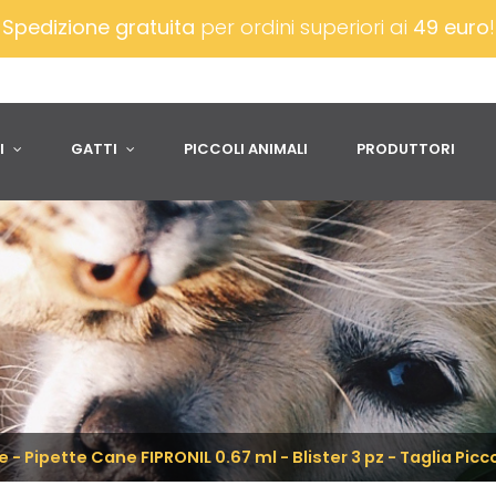
Spedizione gratuita
per ordini superiori ai
49 euro
I
GATTI
PICCOLI ANIMALI
PRODUTTORI
e - Pipette Cane FIPRONIL 0.67 ml - Blister 3 pz - Taglia Picco