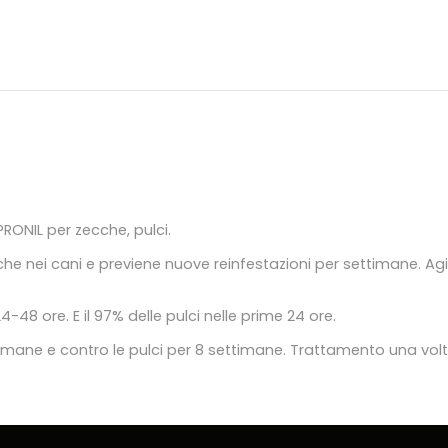
ONIL per zecche, pulci.
zecche nei cani e previene nuove reinfestazioni per settimane.
-48 ore. E il 97% delle pulci nelle prime 24 ore.
imane e contro le pulci per 8 settimane. Trattamento una vol