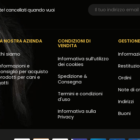
rte! cancellati quando vuoi
LA NOSTRA AZIENDA
CONDIZIONI DI
GESTION
VENDITA
hi siamo
Informazi
Informativa sull’utilizzo
dei cookies
nformazioni e
Restituzi
onsiglio per acquisto
Spedizione &
rodotti per cani e
Ordini
Consegna
atti
Note di c
Termini e condizioni
d'uso
Indirizzi
Informativa sulla
Buoni
Privacy