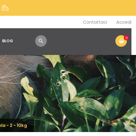
!
Contattaci
Accedi
0
BLOG

la - 2 - 10kg