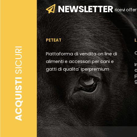
NEWSLETTER
ricevi offe
PETEAT
SICURI
C
Piattaforma di vendita on line di
alimenti e accessori per cani e
I
gatti di qualita' Iperpremium
c
p
ACQUISTI
g