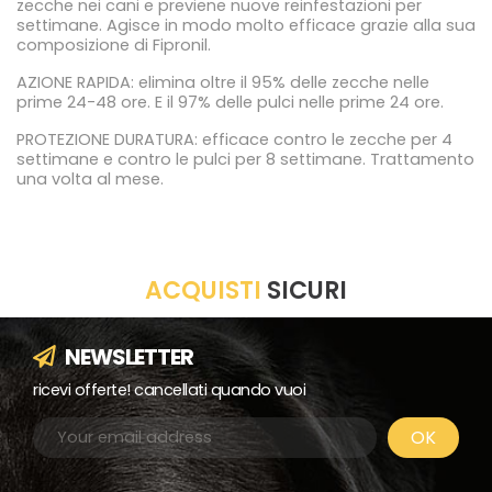
zecche nei cani e previene nuove reinfestazioni per
settimane. Agisce in modo molto efficace grazie alla sua
composizione di Fipronil.
AZIONE RAPIDA: elimina oltre il 95% delle zecche nelle
prime 24-48 ore. E il 97% delle pulci nelle prime 24 ore.
PROTEZIONE DURATURA: efficace contro le zecche per 4
settimane e contro le pulci per 8 settimane. Trattamento
una volta al mese.
ACQUISTI
SICURI
NEWSLETTER
ricevi offerte! cancellati quando vuoi