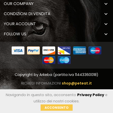
OUR COMPANY

CONDIZIONI DI VENDITA

YOUR ACCOUNT

FOLLOW US

Copyright by
Arkeba
(partita iva 11443360018)
RICHIEDI INFORMAZIONI
shop@peteat.it
Navigando in questo sito, acconsento
Privacy Policy
e
utilizzo dei nostri cookies.
ACCONSENTO