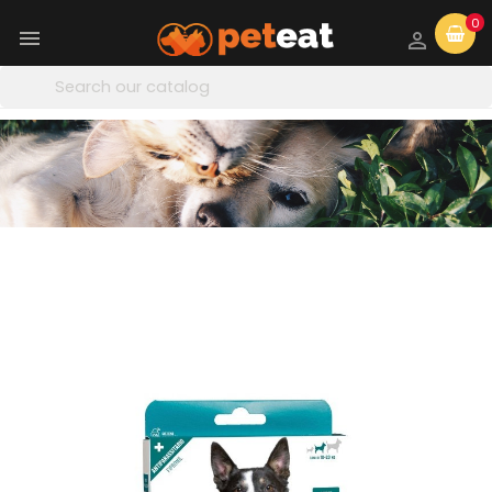
0

